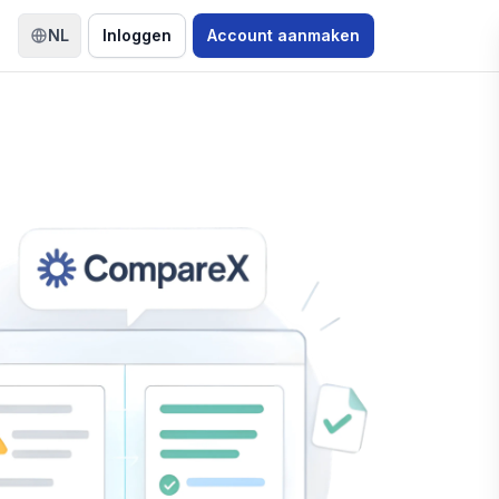
NL
Inloggen
Account aanmaken
Taal wisselen