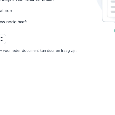
al zien
iew nodig heeft
iew voor ieder document kan duur en traag zijn.
en
Betaling, verlenging,
C
aansprakelijkheid, IP en
o
beëindiging zijn vaak bepalend.