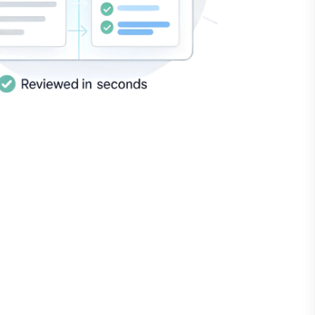
ompareX helpt vóór
ndertekening te begrijpen.