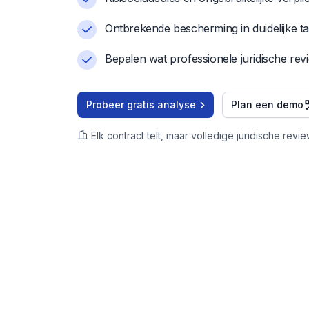
Ontbrekende bescherming in duidelijke ta
Bepalen wat professionele juridische rev
Probeer gratis analyse
Plan een demo
Elk contract telt, maar volledige juridische rev
Belangrijke beslissingen vrag
juristen, maar niet elke eerste
vraag.