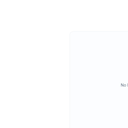
 verplichtingen vóór tekenen
jke taal zien
No 
he review nodig heeft