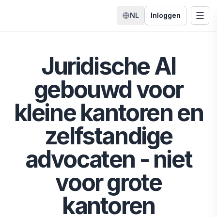
NL
Inloggen
Taal wisselen
Menu
Startpagina
Juridische AI
gebouwd voor
kleine kantoren en
zelfstandige
advocaten - niet
voor grote
kantoren