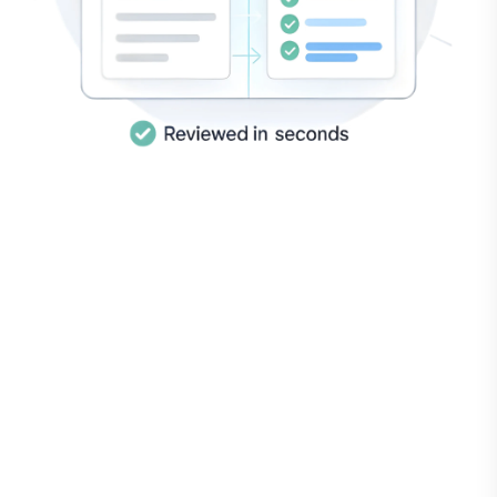
Spellbook offreerde me $4.800/jaar
voor een eenmanspraktijk. CompareX
gaf me dezelfde reviewkwaliteit voor
een
fractie van de prijs
.
Maria Lopez