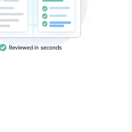
ompareX
verkortte onze
ontractdoorlooptijd met