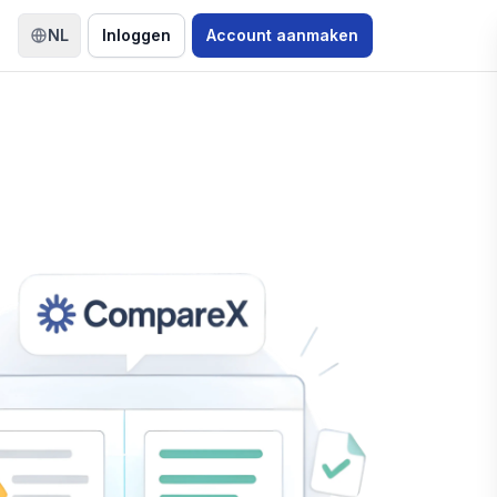
NL
Inloggen
Account aanmaken
Taal wisselen