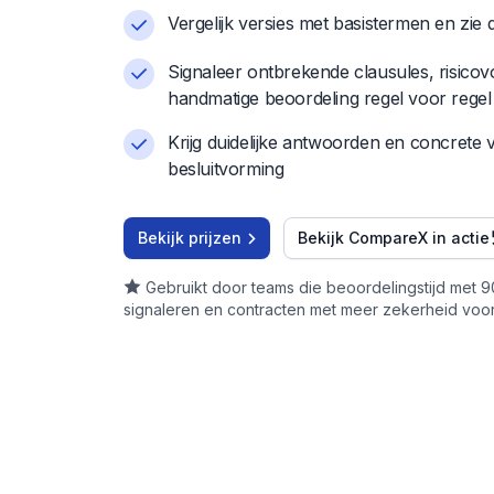
Vergelijk versies met basistermen en zie 
Signaleer ontbrekende clausules, risicov
handmatige beoordeling regel voor regel
Krijg duidelijke antwoorden en concrete 
besluitvorming
Bekijk prijzen
Bekijk CompareX in actie
Gebruikt door teams die beoordelingstijd met 9
signaleren en contracten met meer zekerheid voor
We besteedden vroeger dage
aan het beoordelen van