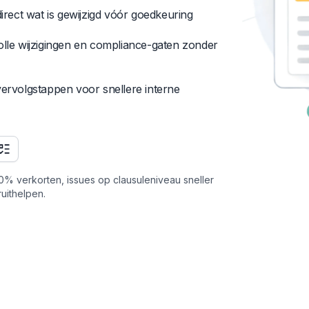
direct wat is gewijzigd vóór goedkeuring
olle wijzigingen en compliance-gaten zonder
vervolgstappen voor snellere interne
0% verkorten, issues op clausuleniveau sneller
uithelpen.
n
Wat eerder een volle dag
C
parallelle contractbeoordeling
c