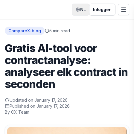
NL
Inloggen
Taal wisselen
Menu
Startpagina
CompareX-blog
5
min read
Gratis AI-tool voor
contractanalyse:
analyseer elk contract in
seconden
Updated on
January 17, 2026
Published on
January 17, 2026
By
CX Team