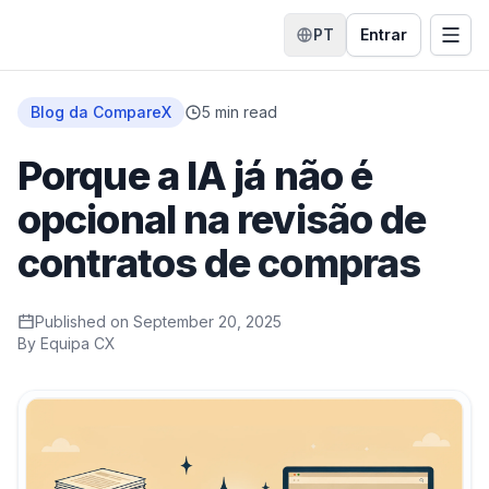
PT
Entrar
Mudar idioma
Abri
Início
Blog da CompareX
5
min read
Porque a IA já não é
opcional na revisão de
contratos de compras
Published on
September 20, 2025
By
Equipa CX