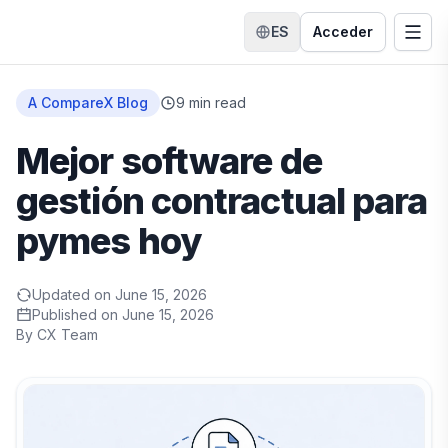
ES
Acceder
Cambiar idioma
Alte
Inicio
A CompareX Blog
9
min read
Mejor software de
gestión contractual para
pymes hoy
Updated on
June 15, 2026
Published on
June 15, 2026
By
CX Team