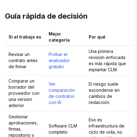
Guía rápida de decisión
Mejor
Si el trabajo es
Por qué
categoría
Una primera
Revisar un
Probar el
revisión enfocada
contrato antes
analizador
es más rápida que
de firmar
gratuito
implantar CLM.
Comparar un
Ver
El riesgo suele
borrador del
comparación
esconderse en
proveedor con
de contratos
cambios de
una versión
con IA
redacción.
anterior
Gestionar
Eso es
aprobaciones,
Software CLM
infraestructura de
firmas,
completo
ciclo de vida, no
repositorio y