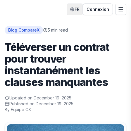
FR
Connexion
Changer de langue
Ouvri
Accueil
Blog CompareX
5
min read
Téléverser un contrat
pour trouver
instantanément les
clauses manquantes
Updated on
December 19, 2025
Published on
December 19, 2025
By
Équipe CX