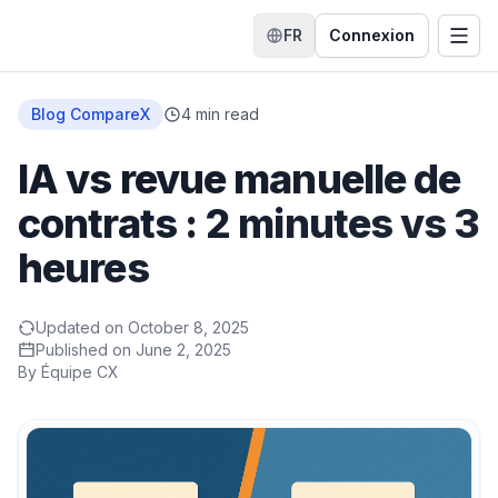
FR
Connexion
Changer de langue
Ouvri
Accueil
Blog CompareX
4
min read
IA vs revue manuelle de
contrats : 2 minutes vs 3
heures
Updated on
October 8, 2025
Published on
June 2, 2025
By
Équipe CX