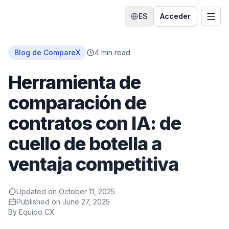
ES
Acceder
Cambiar idioma
Alte
Inicio
Blog de CompareX
4
min read
Herramienta de
comparación de
contratos con IA: de
cuello de botella a
ventaja competitiva
Updated on
October 11, 2025
Published on
June 27, 2025
By
Equipo CX