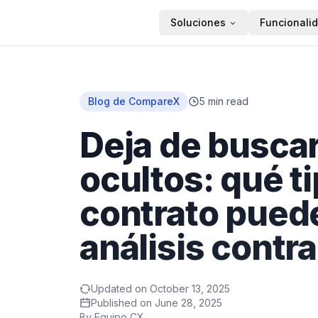
Soluciones
Funcionali
Inicio
Blog de CompareX
5
min read
Deja de buscar
ocultos: qué t
contrato puede
análisis contra
Updated on
October 13, 2025
Published on
June 28, 2025
By
Equipo CX