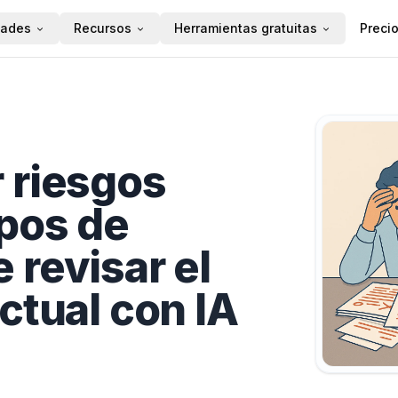
dades
Recursos
Herramientas gratuitas
Preci
 riesgos
ipos de
 revisar el
ctual con IA