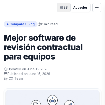
ES
Acceder
Cambiar idioma
Alte
Inicio
A CompareX Blog
8
min read
Mejor software de
revisión contractual
para equipos
Updated on
June 15, 2026
Published on
June 15, 2026
By
CX Team